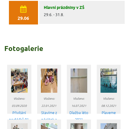
Hlavní prázdniny v ZŠ
29.6. - 31.8.
29.06
Fotogalerie
Vloženo:
Vloženo:
Vloženo:
Vloženo:
03.09.2020
22.01.2021
16.07.2021
08.12.2021
Přivítání
Stavíme z
Dlažba léto
Plaveme
prvňáčků 01.
párátek a
2021
09. 2020
hrášku 22.