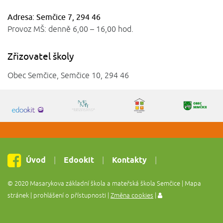
Adresa: Semčice 7, 294 46
Provoz MŠ: denně 6,00 – 16,00 hod.
Zřizovatel školy
Obec Semčice, Semčice 10, 294 46
Úvod
Edookit
Kontakty
© 2020 Masarykova základní škola a mateřská škola Semčice | Mapa
stránek | prohlášení o přístupnosti |
Změna cookies
|