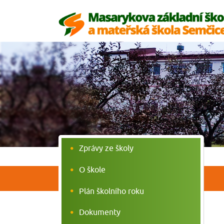
Zprávy ze školy
O škole
Plán školního roku
Dokumenty