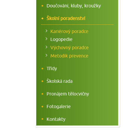
Doučování, kluby, kroužky
Školní poradenství
Kariérový poradce
Logopedie
Výchovný poradce
Metodik prevence
Třídy
Školská rada
Pronájem tělocvičny
Fotogalerie
Kontakty