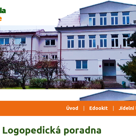
Úvod
Edookit
Jídelní 
Logopedická poradna