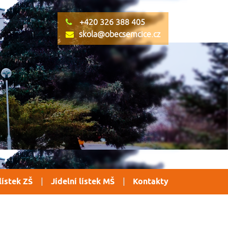
+420 326 388 405
skola@obecsemcice.cz
lístek ZŠ
Jídelní lístek MŠ
Kontakty